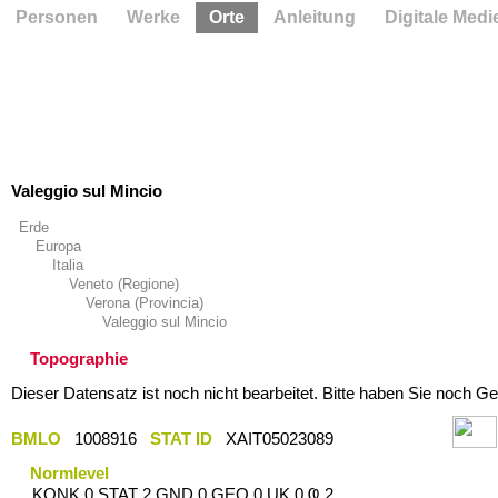
Personen
Werke
Orte
Anleitung
Digitale Medi
Valeggio sul Mincio
Erde
Europa
Italia
Veneto (Regione)
Verona (Provincia)
Valeggio sul Mincio
Topographie
Dieser Datensatz ist noch nicht bearbeitet. Bitte haben Sie noch Ge
BMLO
1008916
STAT ID
XAIT05023089
Normlevel
KONK 0 STAT 2 GND 0 GEO 0 UK 0 Ҩ 2