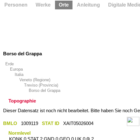
Personen
Werke
Orte
Anleitung
Digitale Medi
Borso del Grappa
Erde
Europa
Italia
Veneto (Regione)
Treviso (Provincia)
Borso del Grappa
Topographie
Dieser Datensatz ist noch nicht bearbeitet. Bitte haben Sie noch Ge
BMLO
1009119
STAT ID
XAIT05026004
Normlevel
KONK 0 STAT 2 GND 0 GEO 0 UK 0 Ҩ 2