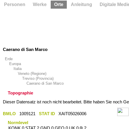
Personen
Werke
Orte
Anleitung
Digitale Medi
Caerano di San Marco
Erde
Europa
Italia
Veneto (Regione)
Treviso (Provincia)
Caerano di San Marco
Topographie
Dieser Datensatz ist noch nicht bearbeitet. Bitte haben Sie noch Ge
BMLO
1009121
STAT ID
XAIT05026006
Normlevel
KONK 0 STAT 2 GND 0 GEO 0 UK 0 Ҩ 2