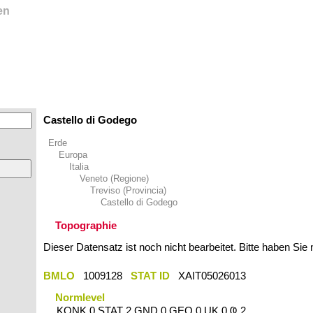
en
Castello di Godego
Erde
Europa
Italia
Veneto (Regione)
Treviso (Provincia)
Castello di Godego
Topographie
Dieser Datensatz ist noch nicht bearbeitet. Bitte haben Sie
BMLO
1009128
STAT ID
XAIT05026013
Normlevel
KONK 0 STAT 2 GND 0 GEO 0 UK 0 Ҩ 2