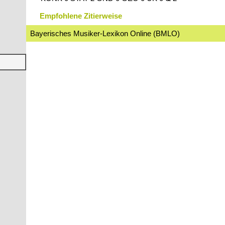
Empfohlene Zitierweise
Bayerisches Musiker-Lexikon Online (BMLO)