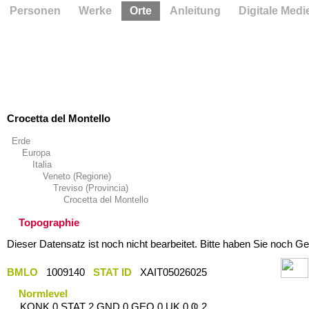
Personen
Werke
Orte
Anleitung
Digitale Medi
Crocetta del Montello
Erde
Europa
Italia
Veneto (Regione)
Treviso (Provincia)
Crocetta del Montello
Topographie
Dieser Datensatz ist noch nicht bearbeitet. Bitte haben Sie noch Ge
BMLO
1009140
STAT ID
XAIT05026025
Normlevel
KONK 0 STAT 2 GND 0 GEO 0 UK 0 Ҩ 2