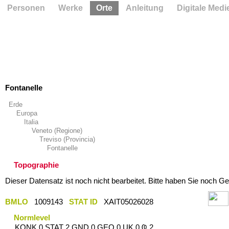
Personen
Werke
Orte
Anleitung
Digitale Medi
Fontanelle
Erde
Europa
Italia
Veneto (Regione)
Treviso (Provincia)
Fontanelle
Topographie
Dieser Datensatz ist noch nicht bearbeitet. Bitte haben Sie noch Ge
BMLO
1009143
STAT ID
XAIT05026028
Normlevel
KONK 0 STAT 2 GND 0 GEO 0 UK 0 Ҩ 2