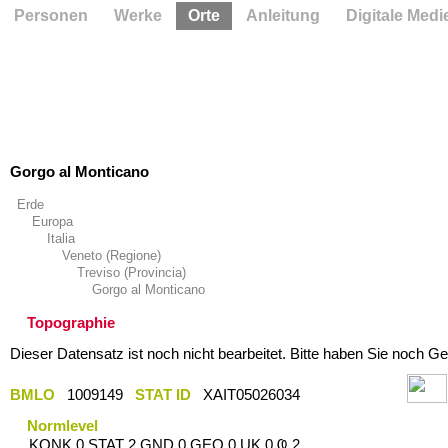
Personen
Werke
Orte
Anleitung
Digitale Medi
Gorgo al Monticano
Erde
Europa
Italia
Veneto (Regione)
Treviso (Provincia)
Gorgo al Monticano
Topographie
Dieser Datensatz ist noch nicht bearbeitet. Bitte haben Sie noch Ge
BMLO
1009149
STAT ID
XAIT05026034
Normlevel
KONK 0 STAT 2 GND 0 GEO 0 UK 0 Ҩ 2