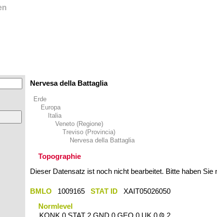
en
Nervesa della Battaglia
Erde
Europa
Italia
Veneto (Regione)
Treviso (Provincia)
Nervesa della Battaglia
Topographie
Dieser Datensatz ist noch nicht bearbeitet. Bitte haben Sie
BMLO
1009165
STAT ID
XAIT05026050
Normlevel
KONK 0 STAT 2 GND 0 GEO 0 UK 0 Ҩ 2