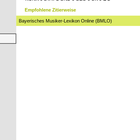
Empfohlene Zitierweise
Bayerisches Musiker-Lexikon Online (BMLO)