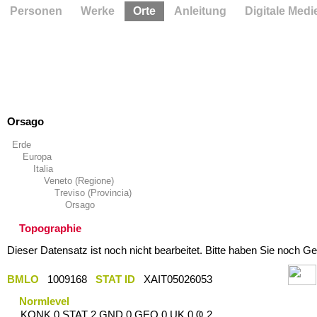
Personen
Werke
Orte
Anleitung
Digitale Medi
Orsago
Erde
Europa
Italia
Veneto (Regione)
Treviso (Provincia)
Orsago
Topographie
Dieser Datensatz ist noch nicht bearbeitet. Bitte haben Sie noch Ge
BMLO
1009168
STAT ID
XAIT05026053
Normlevel
KONK 0 STAT 2 GND 0 GEO 0 UK 0 Ҩ 2