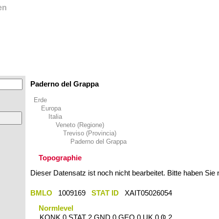
en
Paderno del Grappa
Erde
Europa
Italia
Veneto (Regione)
Treviso (Provincia)
Paderno del Grappa
Topographie
Dieser Datensatz ist noch nicht bearbeitet. Bitte haben Sie
BMLO
1009169
STAT ID
XAIT05026054
Normlevel
KONK 0 STAT 2 GND 0 GEO 0 UK 0 Ҩ 2