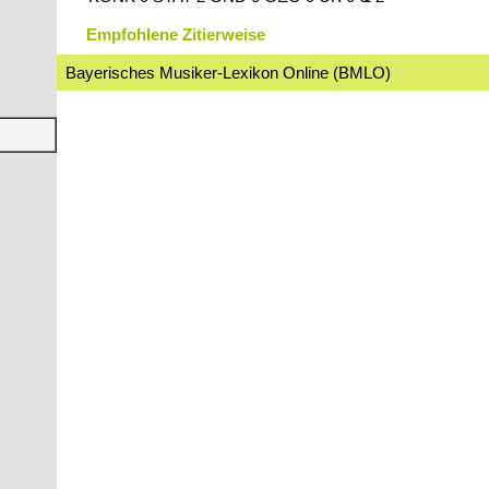
Empfohlene Zitierweise
Bayerisches Musiker-Lexikon Online (BMLO)