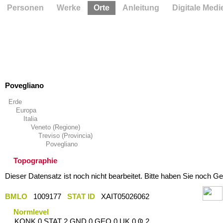
Personen
Werke
Orte
Anleitung
Digitale Medi
Povegliano
Erde
Europa
Italia
Veneto (Regione)
Treviso (Provincia)
Povegliano
Topographie
Dieser Datensatz ist noch nicht bearbeitet. Bitte haben Sie noch Ge
BMLO
1009177
STAT ID
XAIT05026062
Normlevel
KONK 0 STAT 2 GND 0 GEO 0 UK 0 Ҩ 2