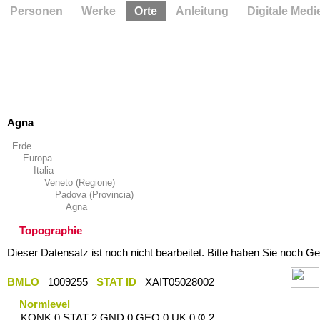
Personen
Werke
Orte
Anleitung
Digitale Medi
Agna
Erde
Europa
Italia
Veneto (Regione)
Padova (Provincia)
Agna
Topographie
Dieser Datensatz ist noch nicht bearbeitet. Bitte haben Sie noch Ge
BMLO
1009255
STAT ID
XAIT05028002
Normlevel
KONK 0 STAT 2 GND 0 GEO 0 UK 0 Ҩ 2