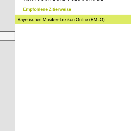
Empfohlene Zitierweise
Bayerisches Musiker-Lexikon Online (BMLO)