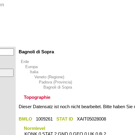
en
Bagnoli di Sopra
Erde
Europa
Italia
Veneto (Regione)
Padova (Provincia)
Bagnoli di Sopra
Topographie
Dieser Datensatz ist noch nicht bearbeitet. Bitte haben Sie
BMLO
1009261
STAT ID
XAIT05028008
Normlevel
KONK 0 STAT 2 GND 0 GEO 0 UK 0 Ҩ 2