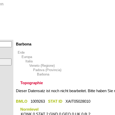
en
Barbona
Erde
Europa
Italia
Veneto (Regione)
Padova (Provincia)
Barbona
Topographie
Dieser Datensatz ist noch nicht bearbeitet. Bitte haben Sie
BMLO
1009263
STAT ID
XAIT05028010
Normlevel
KONK 0 STAT 2 GND 0 GEO 0 UK 0 Ҩ 2