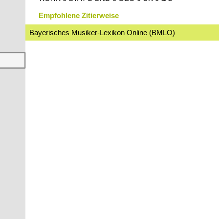
Empfohlene Zitierweise
Bayerisches Musiker-Lexikon Online (BMLO)