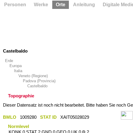
Personen
Werke
Orte
Anleitung
Digitale Medi
Castelbaldo
Erde
Europa
Italia
Veneto (Regione)
Padova (Provincia)
Castelbaldo
Topographie
Dieser Datensatz ist noch nicht bearbeitet. Bitte haben Sie noch Ge
BMLO
1009280
STAT ID
XAIT05028029
Normlevel
KONK 0 STAT 2 GND 0 GEO 0 UK 0 Ҩ 2