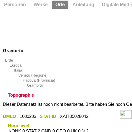
Personen
Werke
Orte
Anleitung
Digitale Medi
Grantorto
Erde
Europa
Italia
Veneto (Regione)
Padova (Provincia)
Grantorto
Topographie
Dieser Datensatz ist noch nicht bearbeitet. Bitte haben Sie noch Ge
BMLO
1009293
STAT ID
XAIT05028042
Normlevel
KONK 0 STAT 2 GND 0 GEO 0 UK 0 Ҩ 2