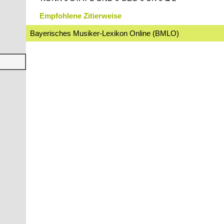
Empfohlene Zitierweise
Bayerisches Musiker-Lexikon Online (BMLO)