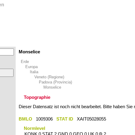
en
Monselice
Erde
Europa
Italia
Veneto (Regione)
Padova (Provincia)
Monselice
Topographie
Dieser Datensatz ist noch nicht bearbeitet. Bitte haben Sie
BMLO
1009306
STAT ID
XAIT05028055
Normlevel
KONK 0 STAT 2 GND 0 GEO 0 UK 0 Ҩ 2