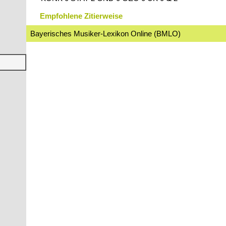
Empfohlene Zitierweise
Bayerisches Musiker-Lexikon Online (BMLO)