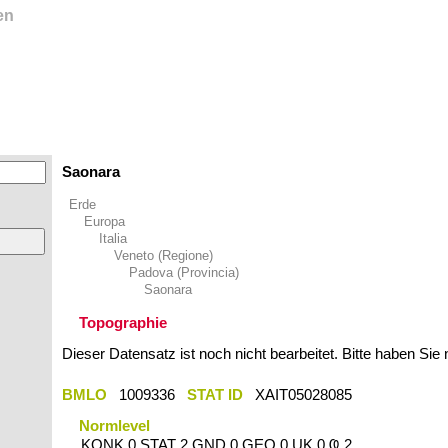
en
Saonara
Erde
Europa
Italia
Veneto (Regione)
Padova (Provincia)
Saonara
Topographie
Dieser Datensatz ist noch nicht bearbeitet. Bitte haben Sie
BMLO
1009336
STAT ID
XAIT05028085
Normlevel
KONK 0 STAT 2 GND 0 GEO 0 UK 0 Ҩ 2