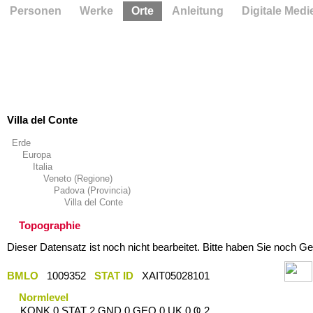
Personen
Werke
Orte
Anleitung
Digitale Medi
Villa del Conte
Erde
Europa
Italia
Veneto (Regione)
Padova (Provincia)
Villa del Conte
Topographie
Dieser Datensatz ist noch nicht bearbeitet. Bitte haben Sie noch Ge
BMLO
1009352
STAT ID
XAIT05028101
Normlevel
KONK 0 STAT 2 GND 0 GEO 0 UK 0 Ҩ 2