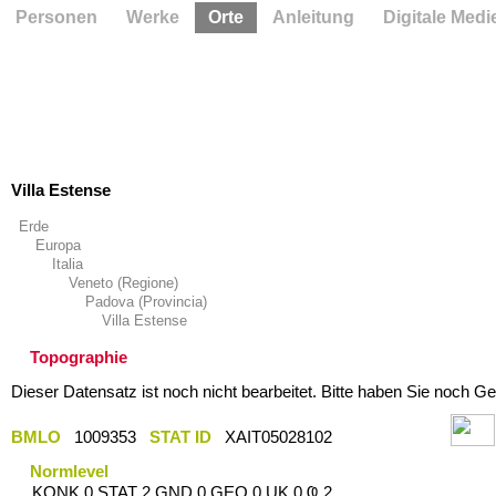
Personen
Werke
Orte
Anleitung
Digitale Medi
Villa Estense
Erde
Europa
Italia
Veneto (Regione)
Padova (Provincia)
Villa Estense
Topographie
Dieser Datensatz ist noch nicht bearbeitet. Bitte haben Sie noch Ge
BMLO
1009353
STAT ID
XAIT05028102
Normlevel
KONK 0 STAT 2 GND 0 GEO 0 UK 0 Ҩ 2