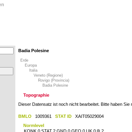
en
Badia Polesine
Erde
Europa
Italia
Veneto (Regione)
Rovigo (Provincia)
Badia Polesine
Topographie
Dieser Datensatz ist noch nicht bearbeitet. Bitte haben Sie
BMLO
1009361
STAT ID
XAIT05029004
Normlevel
KONK 0 STAT 2 GND 0 GEO 0 UK 0 Ҩ 2