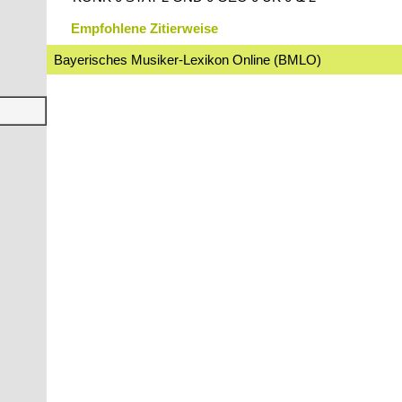
Empfohlene Zitierweise
Bayerisches Musiker-Lexikon Online (BMLO)