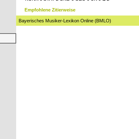
Empfohlene Zitierweise
Bayerisches Musiker-Lexikon Online (BMLO)