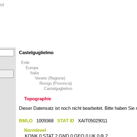
en
Castelguglielmo
Erde
Europa
Italia
Veneto (Regione)
Rovigo (Provincia)
Castelguglielmo
Topographie
Dieser Datensatz ist noch nicht bearbeitet. Bitte haben Sie
BMLO
1009368
STAT ID
XAIT05029011
Normlevel
KONK 0 STAT 2 GND 0 GEO 0 UK 0 Ҩ 2