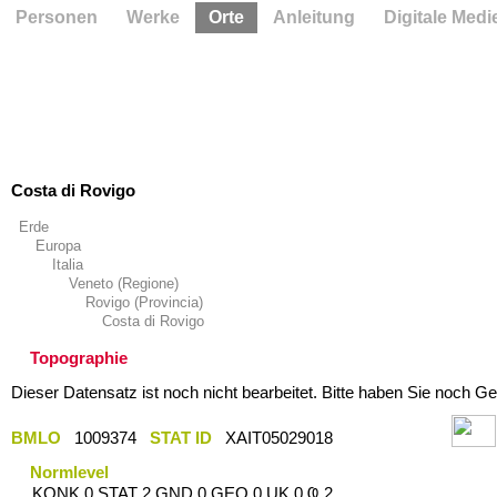
Personen
Werke
Orte
Anleitung
Digitale Medi
Costa di Rovigo
Erde
Europa
Italia
Veneto (Regione)
Rovigo (Provincia)
Costa di Rovigo
Topographie
Dieser Datensatz ist noch nicht bearbeitet. Bitte haben Sie noch Ge
BMLO
1009374
STAT ID
XAIT05029018
Normlevel
KONK 0 STAT 2 GND 0 GEO 0 UK 0 Ҩ 2