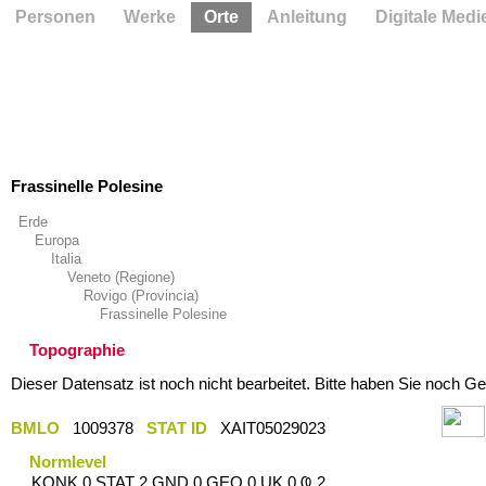
Personen
Werke
Orte
Anleitung
Digitale Medi
Frassinelle Polesine
Erde
Europa
Italia
Veneto (Regione)
Rovigo (Provincia)
Frassinelle Polesine
Topographie
Dieser Datensatz ist noch nicht bearbeitet. Bitte haben Sie noch Ge
BMLO
1009378
STAT ID
XAIT05029023
Normlevel
KONK 0 STAT 2 GND 0 GEO 0 UK 0 Ҩ 2