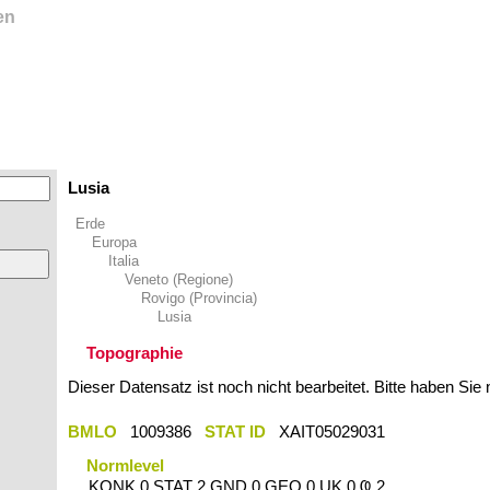
en
Lusia
Erde
Europa
Italia
Veneto (Regione)
Rovigo (Provincia)
Lusia
Topographie
Dieser Datensatz ist noch nicht bearbeitet. Bitte haben Sie
BMLO
1009386
STAT ID
XAIT05029031
Normlevel
KONK 0 STAT 2 GND 0 GEO 0 UK 0 Ҩ 2