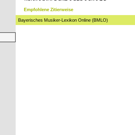
Empfohlene Zitierweise
Bayerisches Musiker-Lexikon Online (BMLO)