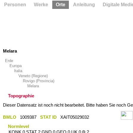
Personen
Werke
Orte
Anleitung
Digitale Medi
Melara
Erde
Europa
Italia
Veneto (Regione)
Rovigo (Provincia)
Melara
Topographie
Dieser Datensatz ist noch nicht bearbeitet. Bitte haben Sie noch Ge
BMLO
1009387
STAT ID
XAIT05029032
Normlevel
KONK 0 STAT 2 GND 0 GEO 0 UK 0 Ҩ 2