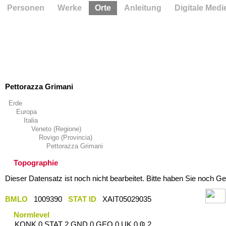
Personen
Werke
Orte
Anleitung
Digitale Medi
Pettorazza Grimani
Erde
Europa
Italia
Veneto (Regione)
Rovigo (Provincia)
Pettorazza Grimani
Topographie
Dieser Datensatz ist noch nicht bearbeitet. Bitte haben Sie noch Ge
BMLO
1009390
STAT ID
XAIT05029035
Normlevel
KONK 0 STAT 2 GND 0 GEO 0 UK 0 Ҩ 2