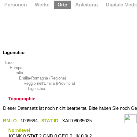
Personen
Werke
Orte
Anleitung
Digitale Medi
Ligonchio
Erde
Europa
Italia
Emilia-Romagna (Regione)
Reggio nell'Emilia (Provincia)
Ligonchio
Topographie
Dieser Datensatz ist noch nicht bearbeitet. Bitte haben Sie noch Ge
BMLO
1009694
STAT ID
XAIT08035025
Normlevel
KONK 0 STAT 2 GND 0 GEO 0 UK 0 Ҩ 2