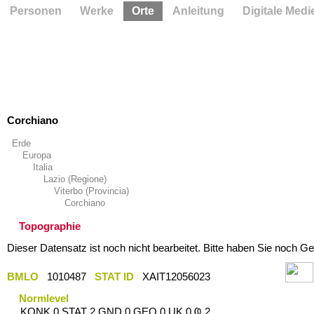
Personen
Werke
Orte
Anleitung
Digitale Medi
Corchiano
Erde
Europa
Italia
Lazio (Regione)
Viterbo (Provincia)
Corchiano
Topographie
Dieser Datensatz ist noch nicht bearbeitet. Bitte haben Sie noch Ge
BMLO
1010487
STAT ID
XAIT12056023
Normlevel
KONK 0 STAT 2 GND 0 GEO 0 UK 0 Ҩ 2