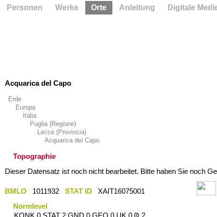
Personen
Werke
Orte
Anleitung
Digitale Medi
Acquarica del Capo
Erde
Europa
Italia
Puglia (Regione)
Lecce (Provincia)
Acquarica del Capo
Topographie
Dieser Datensatz ist noch nicht bearbeitet. Bitte haben Sie noch Ge
BMLO
1011932
STAT ID
XAIT16075001
Normlevel
KONK 0 STAT 2 GND 0 GEO 0 UK 0 Ҩ 2