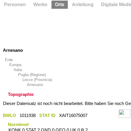
Personen
Werke
Orte
Anleitung
Digitale Medi
Arnesano
Erde
Europa
Italia
Puglia (Regione)
Lecce (Provincia)
Arnesano
Topographie
Dieser Datensatz ist noch nicht bearbeitet. Bitte haben Sie noch Ge
BMLO
1011938
STAT ID
XAIT16075007
Normlevel
KONK 0 STAT 2 GND 0 GEO 0 UK 0 Ҩ 2