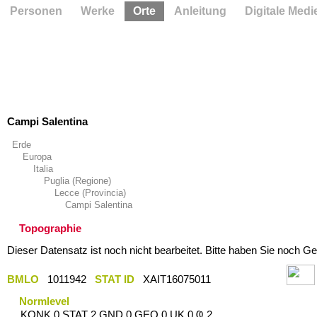
Personen
Werke
Orte
Anleitung
Digitale Medi
Campi Salentina
Erde
Europa
Italia
Puglia (Regione)
Lecce (Provincia)
Campi Salentina
Topographie
Dieser Datensatz ist noch nicht bearbeitet. Bitte haben Sie noch Ge
BMLO
1011942
STAT ID
XAIT16075011
Normlevel
KONK 0 STAT 2 GND 0 GEO 0 UK 0 Ҩ 2