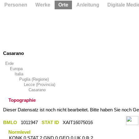
Personen
Werke
Orte
Anleitung
Digitale Medi
Casarano
Erde
Europa
Italia
Puglia (Regione)
Lecce (Provincia)
Casarano
Topographie
Dieser Datensatz ist noch nicht bearbeitet. Bitte haben Sie noch Ge
BMLO
1011947
STAT ID
XAIT16075016
Normlevel
KONK 0 STAT 2 GND 0 GEO 0 UK 0 Ҩ 2