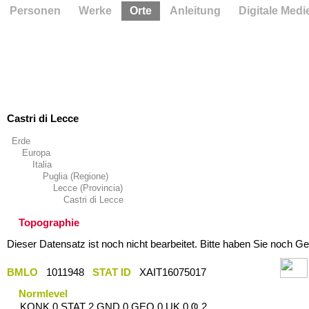
Personen
Werke
Orte
Anleitung
Digitale Medi
Castri di Lecce
Erde
Europa
Italia
Puglia (Regione)
Lecce (Provincia)
Castri di Lecce
Topographie
Dieser Datensatz ist noch nicht bearbeitet. Bitte haben Sie noch Ge
BMLO
1011948
STAT ID
XAIT16075017
Normlevel
KONK 0 STAT 2 GND 0 GEO 0 UK 0 Ҩ 2