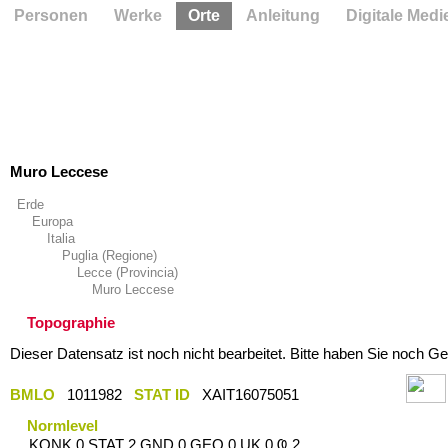
Personen
Werke
Orte
Anleitung
Digitale Medi
Muro Leccese
Erde
Europa
Italia
Puglia (Regione)
Lecce (Provincia)
Muro Leccese
Topographie
Dieser Datensatz ist noch nicht bearbeitet. Bitte haben Sie noch Ge
BMLO
1011982
STAT ID
XAIT16075051
Normlevel
KONK 0 STAT 2 GND 0 GEO 0 UK 0 Ҩ 2