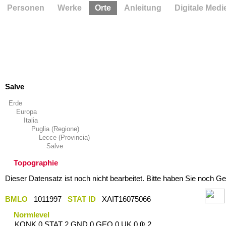
Personen
Werke
Orte
Anleitung
Digitale Medi
Salve
Erde
Europa
Italia
Puglia (Regione)
Lecce (Provincia)
Salve
Topographie
Dieser Datensatz ist noch nicht bearbeitet. Bitte haben Sie noch Ge
BMLO
1011997
STAT ID
XAIT16075066
Normlevel
KONK 0 STAT 2 GND 0 GEO 0 UK 0 Ҩ 2