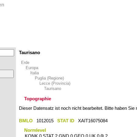
en
Taurisano
Erde
Europa
Italia
Puglia (Regione)
Lecce (Provincia)
Taurisano
Topographie
Dieser Datensatz ist noch nicht bearbeitet. Bitte haben Sie
BMLO
1012015
STAT ID
XAIT16075084
Normlevel
KONK 0 STAT 2 GND 0 GEO 0 UK 0 Ҩ 2