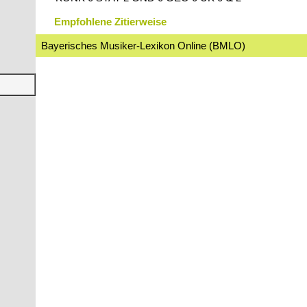
Empfohlene Zitierweise
Bayerisches Musiker-Lexikon Online (BMLO)