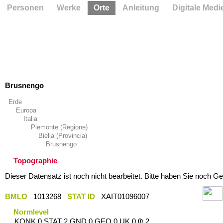
Personen
Werke
Orte
Anleitung
Digitale Medi
Brusnengo
Erde
Europa
Italia
Piemonte (Regione)
Biella (Provincia)
Brusnengo
Topographie
Dieser Datensatz ist noch nicht bearbeitet. Bitte haben Sie noch Ge
BMLO
1013268
STAT ID
XAIT01096007
Normlevel
KONK 0 STAT 2 GND 0 GEO 0 UK 0 Ҩ 2