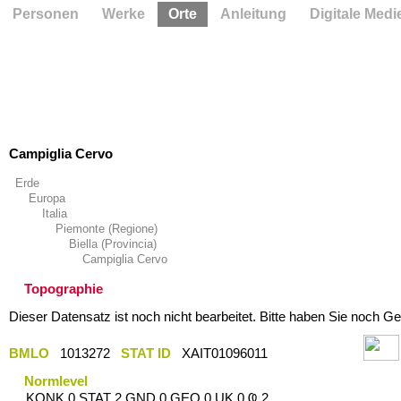
Personen
Werke
Orte
Anleitung
Digitale Medi
Campiglia Cervo
Erde
Europa
Italia
Piemonte (Regione)
Biella (Provincia)
Campiglia Cervo
Topographie
Dieser Datensatz ist noch nicht bearbeitet. Bitte haben Sie noch Ge
BMLO
1013272
STAT ID
XAIT01096011
Normlevel
KONK 0 STAT 2 GND 0 GEO 0 UK 0 Ҩ 2