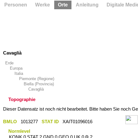
Personen
Werke
Orte
Anleitung
Digitale Medi
Cavaglià
Erde
Europa
Italia
Piemonte (Regione)
Biella (Provincia)
Cavaglià
Topographie
Dieser Datensatz ist noch nicht bearbeitet. Bitte haben Sie noch Ge
BMLO
1013277
STAT ID
XAIT01096016
Normlevel
KONK 0 STAT 2 GND 0 GEO 0 UK 0 Ҩ 2