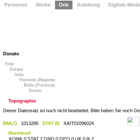
Personen
Werke
Orte
Anleitung
Digitale Medi
Donato
Erde
Europa
Italia
Piemonte (Regione)
Biella (Provincia)
Donato
Topographie
Dieser Datensatz ist noch nicht bearbeitet. Bitte haben Sie noch Ge
BMLO
1013285
STAT ID
XAIT01096024
Normlevel
KONK 0 STAT 2 GND 0 GEO 0 UK 0 Ҩ 2