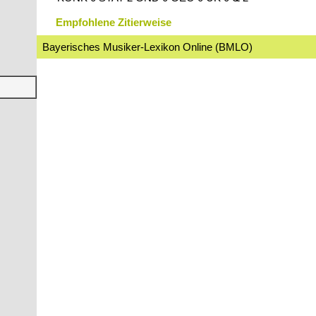
Empfohlene Zitierweise
Bayerisches Musiker-Lexikon Online (BMLO)