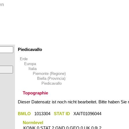
en
Piedicavallo
Erde
Europa
Italia
Piemonte (Regione)
Biella (Provincia)
Piedicavallo
Topographie
Dieser Datensatz ist noch nicht bearbeitet. Bitte haben Sie
BMLO
1013304
STAT ID
XAIT01096044
Normlevel
KONK 0 STAT 2 GND 0 GEO 0 UK 0 Ҩ 2