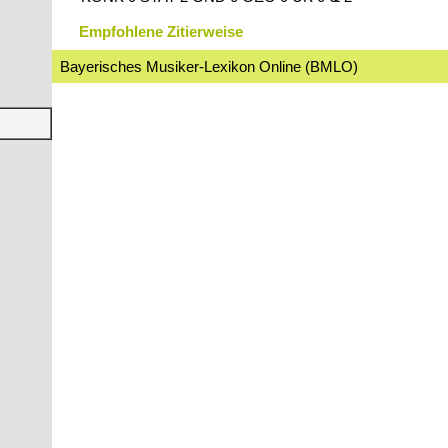
Empfohlene Zitierweise
Bayerisches Musiker-Lexikon Online (BMLO)