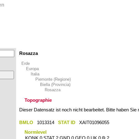
en
Rosazza
Erde
Europa
Italia
Piemonte (Regione)
Biella (Provincia)
Rosazza
Topographie
Dieser Datensatz ist noch nicht bearbeitet. Bitte haben Sie
BMLO
1013314
STAT ID
XAIT01096055
Normlevel
KONK 0 STAT 2 GND 0 GEO 0 UK 0 Ҩ 2