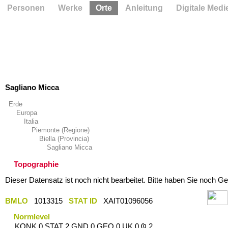
Personen
Werke
Orte
Anleitung
Digitale Medi
Sagliano Micca
Erde
Europa
Italia
Piemonte (Regione)
Biella (Provincia)
Sagliano Micca
Topographie
Dieser Datensatz ist noch nicht bearbeitet. Bitte haben Sie noch Ge
BMLO
1013315
STAT ID
XAIT01096056
Normlevel
KONK 0 STAT 2 GND 0 GEO 0 UK 0 Ҩ 2