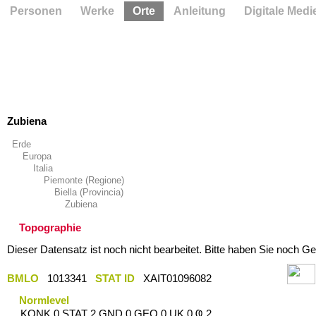
Personen
Werke
Orte
Anleitung
Digitale Medi
Zubiena
Erde
Europa
Italia
Piemonte (Regione)
Biella (Provincia)
Zubiena
Topographie
Dieser Datensatz ist noch nicht bearbeitet. Bitte haben Sie noch Ge
BMLO
1013341
STAT ID
XAIT01096082
Normlevel
KONK 0 STAT 2 GND 0 GEO 0 UK 0 Ҩ 2