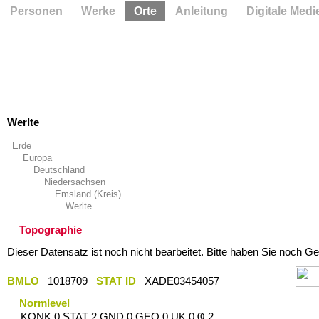
Personen
Werke
Orte
Anleitung
Digitale Medi
Werlte
Erde
Europa
Deutschland
Niedersachsen
Emsland (Kreis)
Werlte
Topographie
Dieser Datensatz ist noch nicht bearbeitet. Bitte haben Sie noch Ge
BMLO
1018709
STAT ID
XADE03454057
Normlevel
KONK 0 STAT 2 GND 0 GEO 0 UK 0 Ҩ 2