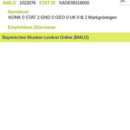
BMLO
1022076
STAT ID
XADE08118050
Normlevel
KONK 0 STAT 2 GND 0 GEO 0 UK 0 Ҩ 2 Markgröningen
Empfohlene Zitierweise
Bayerisches Musiker-Lexikon Online (BMLO)