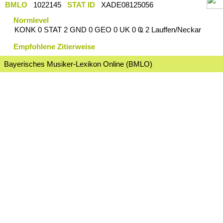
BMLO
1022145
STAT ID
XADE08125056
Normlevel
KONK 0 STAT 2 GND 0 GEO 0 UK 0 Ҩ 2 Lauffen/Neckar
Empfohlene Zitierweise
Bayerisches Musiker-Lexikon Online (BMLO)