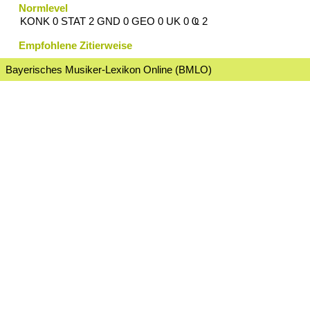
Normlevel
KONK 0 STAT 2 GND 0 GEO 0 UK 0 Ҩ 2
Empfohlene Zitierweise
Bayerisches Musiker-Lexikon Online (BMLO)