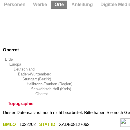
Personen
Werke
Orte
Anleitung
Digitale Medi
Oberrot
Erde
Europa
Deutschland
Baden-Württemberg
Stuttgart (Bezirk)
Heilbronn-Franken (Region)
Schwäbisch Hall (Kreis)
Oberrot
Topographie
Dieser Datensatz ist noch nicht bearbeitet. Bitte haben Sie noch Ge
BMLO
1022202
STAT ID
XADE08127062