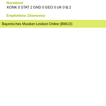
Normlevel
KONK 0 STAT 2 GND 0 GEO 0 UK 0 Ҩ 2
Empfohlene Zitierweise
Bayerisches Musiker-Lexikon Online (BMLO)